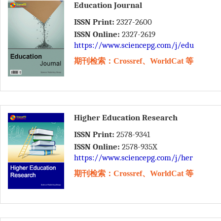
Education Journal
ISSN Print:
2327-2600
ISSN Online:
2327-2619
https://www.sciencepg.com/j/edu
期刊检索：Crossref、WorldCat 等
Higher Education Research
ISSN Print:
2578-9341
ISSN Online:
2578-935X
https://www.sciencepg.com/j/her
期刊检索：Crossref、WorldCat 等