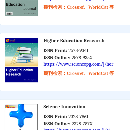
期刊检索：Crossref、WorldCat 等
Higher Education Research
ISSN Print:
2578-9341
ISSN Online:
2578-935X
https://www.sciencepg.com/j/her
期刊检索：Crossref、WorldCat 等
Science Innovation
ISSN Print:
2328-7861
ISSN Online:
2328-787X